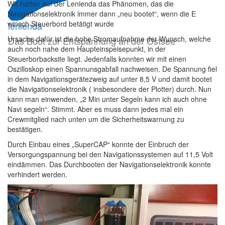
Wir hatten auf der Lenienda das Phänomen, das die
Navigationselektronik immer dann „neu bootet“, wenn die E
winsch Steuerbord betätigt wurde
lenienda
Ursache dafür ist die hohe Stromaufnahme der Wunsch, welche
Das Boot zur Entspannung an der Ostsee
auch noch nahe dem Haupteinspeisepunkt, in der
Steuerborbacksite liegt. Jedenfalls konnten wir mit einen
Oszilloskop einen Spannunsgabfall nachweisen. De Spannung fiel
in dem Navigationsgerätezweig auf unter 8,5 V und damit bootet
die Navigationselektronik ( insbesondere der Plotter) durch. Nun
kann man einwenden, „2 Min unter Segeln kann ich auch ohne
Navi segeln“. Stimmt. Aber es muss dann jedes mal ein
Crewmitglied nach unten um die Sicherheitswarnung zu
bestätigen.
Durch Einbau eines „SuperCAP“ konnte der Einbruch der
Versorgungspannung bei den Navigationssystemen auf 11,5 Volt
eindämmen. Das Durchbooten der Navigationselektronik konnte
verhindert werden.