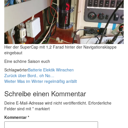
Hier der SuperCap mit 1,2 Farad hinter der Navigationsklappe
eingebaut
Eine schöne Saison euch
Schlagwörter
Batterie
Elektik
Winschen
Beitragsnavigation
Vorheriger
Zurück
über Bord.. oh No…
Beitrag
Nächster
Weiter
Was im Winter regelmäßig anfällt
Beitrag
Schreibe einen Kommentar
Deine E-Mail-Adresse wird nicht veröffentlicht.
Erforderliche
Felder sind mit
*
markiert
Kommentar
*