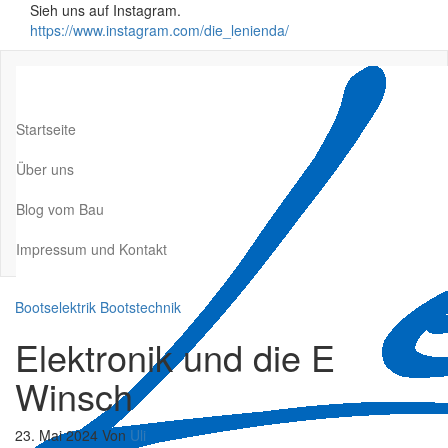
Zum
Sieh uns auf Instagram.
Inhalt
https://www.instagram.com/die_lenienda/
springen
Startseite
Über uns
Blog vom Bau
Impressum und Kontakt
Bootselektrik
Bootstechnik
Elektronik und die E
Winsch
23. Mai 2024
Von
Uli